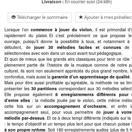
En courrier suivi (24/48h)
Livraison :
Télécharger le sommaire
Ajouter à mes présélec
Lorsque l’on
commence à jouer du violon
, il est primordial d
rapidement du plaisir. Et c’est précisément ce que propose l
ouvrage, puisqu’il donne la possibilité à tous, et notamment à
débutent, de
jouer 30 mélodies faciles et connues
de t
sélectionnées avec soin dans un souci avant tout pédagogique.
Et quoi de mieux que les grands airs classiques pour tenir ce rôle 
pleinement partie de l’histoire de la musique comme de notre p
culturel, ils sont non seulement appréciés du plus grand nombre, 
confondus, mais aussi la
garantie d’un apprentissage de qualité
.
Mais pour être aussi profitable qu’agréable, la méthode ne se lim
présenter les
30 partitions
correspondant aux 30 mélodies sélec
Elle propose également
6 enregistrements différents pour
d’entre elles
: la mélodie jouée par le violon, cette même mélo
cette fois sur un
accompagnement d’orchestre
, et enfin
accompagnement seul, pour vous permettre de
jouer à votre
mélodie par-dessus
. Et ce à deux tempi différents (indiqués sur la 
: le tempo d’objectif et un tempo plus lent pour que chacun puisse
à son propre rythme
. Soit 180 enregistrements audios (plus de 5 