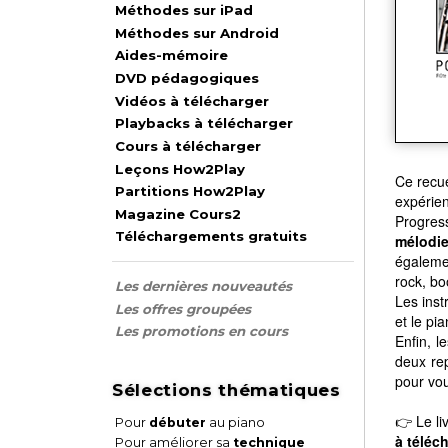
Méthodes sur iPad
Méthodes sur Android
Aides-mémoire
DVD pédagogiques
Vidéos à télécharger
Playbacks à télécharger
Cours à télécharger
Leçons How2Play
Ce recue
Partitions How2Play
expérien
Magazine Cours2
Progress
Téléchargements gratuits
mélodi
égaleme
rock, bo
Les dernières nouveautés
Les ins
Les offres groupées
et le pi
Les promotions en cours
Enfin, 
deux rep
pour vou
Sélections thématiques
👉 Le li
Pour
débuter
au piano
à téléc
Pour améliorer sa
technique