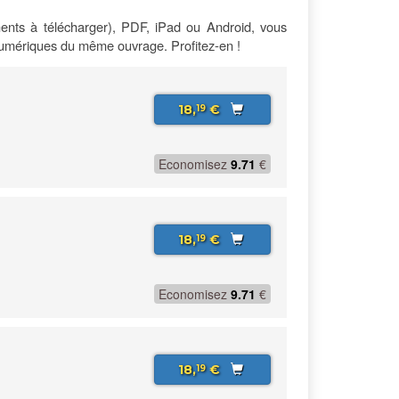
ents à télécharger), PDF, iPad ou Android, vous
numériques du même ouvrage. Profitez-en !
18,
€
19
Economisez
9.71
€
18,
€
19
Economisez
9.71
€
18,
€
19