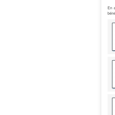
En a
béné