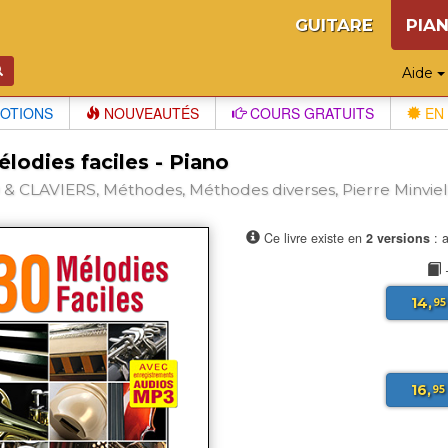
GUITARE
PIA
Aide
OTIONS
NOUVEAUTÉS
COURS GRATUITS
EN 
lodies faciles - Piano
& CLAVIERS, Méthodes, Méthodes diverses, Pierre Minviel
Ce livre existe en
2 versions
: a
14,
95
16,
95