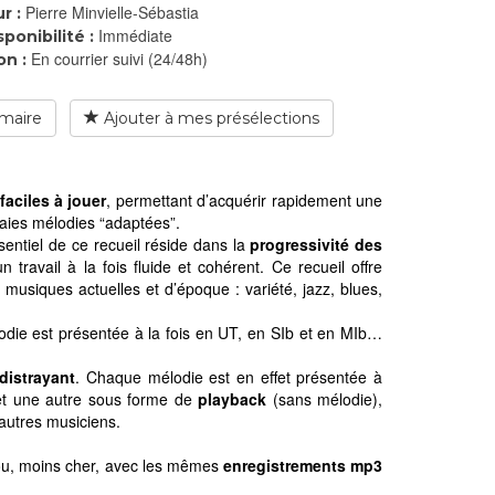
Pierre Minvielle-Sébastia
r :
Immédiate
sponibilité :
En courrier suivi (24/48h)
on :
maire
Ajouter à mes présélections
aciles à jouer
, permettant d’acquérir rapidement une
vraies mélodies “adaptées”.
sentiel de ce recueil réside dans la
progressivité des
travail à la fois fluide et cohérent. Ce recueil offre
musiques actuelles et d’époque : variété, jazz, blues,
die est présentée à la fois en UT, en SIb et en MIb…
distrayant
. Chaque mélodie est en effet présentée à
 et une autre sous forme de
playback
(sans mélodie),
autres musiciens.
ou, moins cher, avec les mêmes
enregistrements mp3