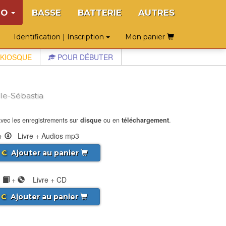
NO
BASSE
BATTERIE
AUTRES
Identification | Inscription
Mon panier
KIOSQUE
POUR DÉBUTER
le-Sébastia
vec les enregistrements sur
disque
ou en
téléchargement
.
+
Livre + Audios mp3
€
Ajouter au panier
+
Livre + CD
€
Ajouter au panier