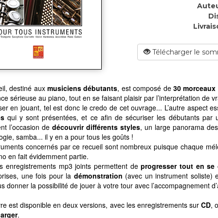
Auteu
Di
Livrais
Télécharger le som
il, destiné aux
musiciens débutants
, est composé de
30 morceaux f
ce sérieuse au piano, tout en se faisant plaisir par l’interprétation de 
er en jouant, tel est donc le credo de cet ouvrage... L’autre aspect es
es
qui y sont présentées, et ce afin de sécuriser les débutants par un 
nt l’occasion de
découvrir différents styles
, un large panorama des 
ogie, samba... il y en a pour tous les goûts !
truments concernés par ce recueil sont nombreux puisque chaque mélo
ano en fait évidemment partie.
les enregistrements mp3 joints permettent de
progresser tout en se 
rises, une fois pour la
démonstration
(avec un instrument soliste)
s donner la possibilité de jouer à votre tour avec l’accompagnement d’
vre est disponible en deux versions, avec les enregistrements sur
CD
, 
harger
.