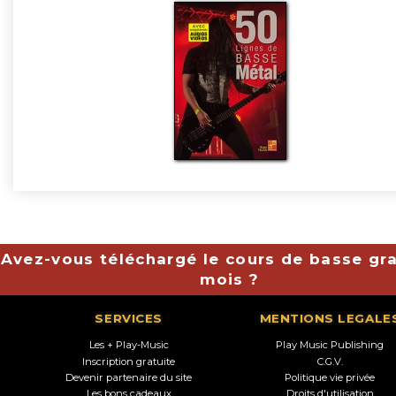
Avez-vous téléchargé le cours de basse gra
mois ?
SERVICES
MENTIONS LEGALE
Les + Play-Music
Play Music Publishing
Inscription gratuite
C.G.V.
Devenir partenaire du site
Politique vie privée
Les bons cadeaux
Droits d'utilisation