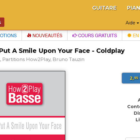
GUITARE
PIA
Aide
OTIONS
NOUVEAUTÉS
COURS GRATUITS
EN 
Put A Smile Upon Your Face - Coldplay
 Partitions How2Play, Bruno Tauzin
2,
95
Cont
Di
L