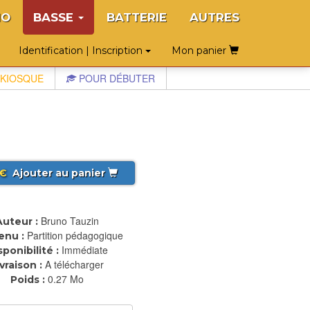
NO
BASSE
BATTERIE
AUTRES
Identification | Inscription
Mon panier
KIOSQUE
POUR DÉBUTER
€
Ajouter au panier
Bruno Tauzin
Auteur :
Partition pédagogique
enu :
Immédiate
sponibilité :
A télécharger
ivraison :
0.27 Mo
Poids :