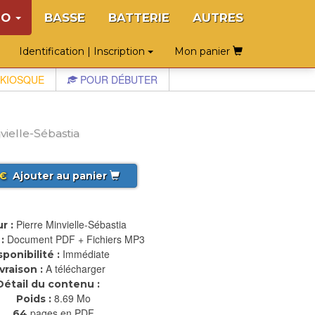
NO
BASSE
BATTERIE
AUTRES
Identification | Inscription
Mon panier
KIOSQUE
POUR DÉBUTER
vielle-Sébastia
€
Ajouter au panier
Pierre Minvielle-Sébastia
r :
Document PDF + Fichiers MP3
:
Immédiate
sponibilité :
A télécharger
ivraison :
Détail du contenu :
8.69 Mo
Poids :
pages en PDF
64