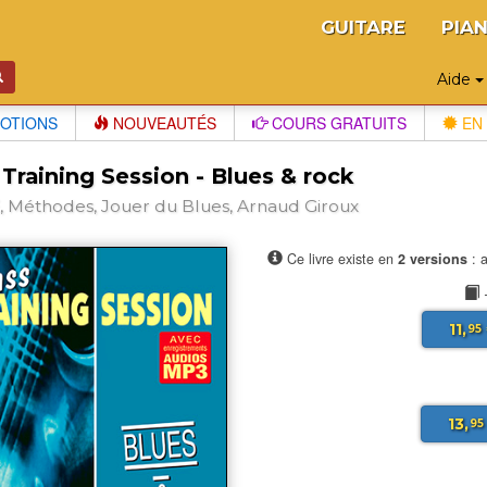
GUITARE
PIA
Aide
OTIONS
NOUVEAUTÉS
COURS GRATUITS
EN 
Training Session - Blues & rock
 Méthodes, Jouer du Blues, Arnaud Giroux
Ce livre existe en
2 versions
: a
11,
95
13,
95