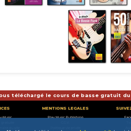
ous téléchargé le cours de basse gratuit du
ICES
MENTIONS LEGALES
SUIVE
ay-Music
Play Music Publishing
Fac
n gratuite
C.G.V.
Tw
naire du site
Politique vie privée
Au