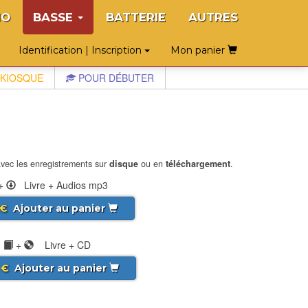
NO
BASSE
BATTERIE
AUTRES
Identification | Inscription
Mon panier
KIOSQUE
POUR DÉBUTER
vec les enregistrements sur
disque
ou en
téléchargement
.
+
Livre + Audios mp3
€
Ajouter au panier
+
Livre + CD
€
Ajouter au panier