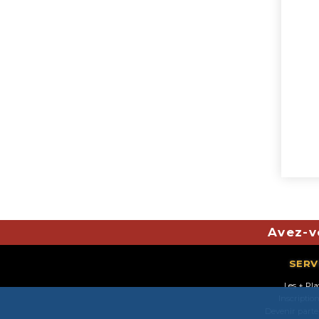
Avez-v
SERV
Les + Pl
Inscriptio
Devenir parte