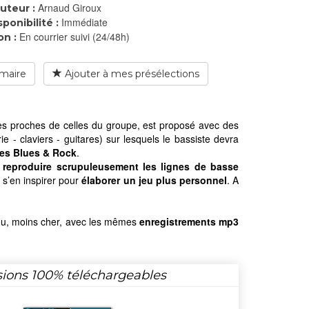
Arnaud Giroux
uteur :
Immédiate
sponibilité :
En courrier suivi (24/48h)
on :
maire
Ajouter à mes présélections
ales proches de celles du groupe, est proposé avec des
ie - claviers - guitares) sur lesquels le bassiste devra
les Blues & Rock
.
à
reproduire scrupuleusement les lignes de basse
u s’en inspirer pour
élaborer un jeu plus personnel
. A
ou, moins cher, avec les mêmes
enregistrements mp3
sions 100% téléchargeables