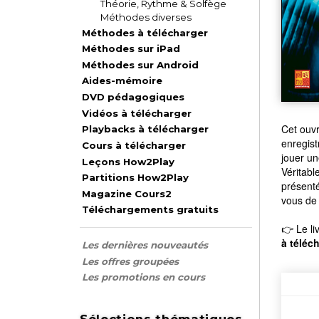
Théorie, Rythme & Solfège
Méthodes diverses
Méthodes à télécharger
Méthodes sur iPad
Méthodes sur Android
Aides-mémoire
DVD pédagogiques
Vidéos à télécharger
Cet ouvr
Playbacks à télécharger
enregis
Cours à télécharger
jouer un
Leçons How2Play
Véritabl
Partitions How2Play
présenté
Magazine Cours2
vous de 
Téléchargements gratuits
👉 Le li
à téléc
Les dernières nouveautés
Les offres groupées
Les promotions en cours
Sélections thématiques