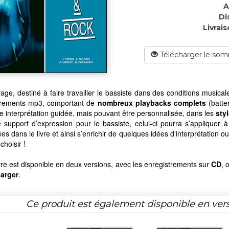
A
Di
Livrais
Télécharger le som
age, destiné à faire travailler le bassiste dans des conditions music
trements mp3, comportant de
nombreux playbacks complets
(batter
e interprétation guidée, mais pouvant être personnalisée, dans les
sty
e support d’expression pour le bassiste, celui-ci pourra s’appliquer 
es dans le livre et ainsi s’enrichir de quelques idées d’interprétation o
choisir !
vre est disponible en deux versions, avec les enregistrements sur
CD
, 
harger
.
Ce produit est également disponible en ver