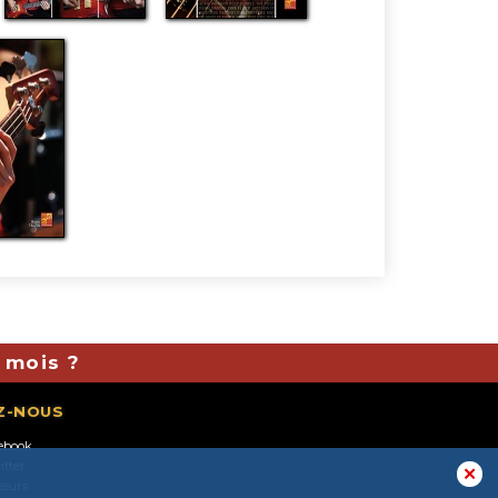
 mois ?
Z-NOUS
ebook
itter
✕
teurs