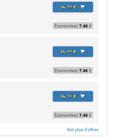
14,
€
44
Economisez
7.46
€
14,
€
44
Economisez
7.46
€
14,
€
44
Economisez
7.46
€
Voir plus d’offres