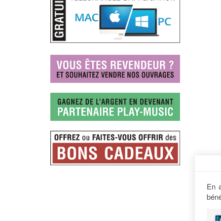
En a
béné