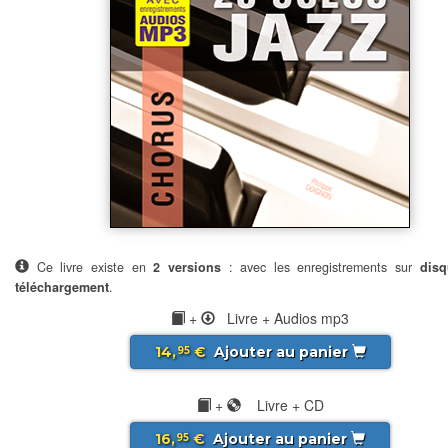
Ce livre existe en
2 versions
: avec les enregistrements sur
disq
téléchargement
.
+
Livre + Audios mp3
14,
€
Ajouter au panier
95
+
Livre + CD
16,
€
Ajouter au panier
95