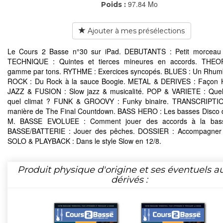
97.84 Mo
Poids :
Ajouter à mes présélections
Le Cours 2 Basse n°30 sur iPad. DEBUTANTS : Petit morceau 
TECHNIQUE : Quintes et tierces mineures en accords. THEO
gamme par tons. RYTHME : Exercices syncopés. BLUES : Un Rhum
ROCK : Du Rock à la sauce Boogie. METAL & DERIVES : Façon 
JAZZ & FUSION : Slow jazz & musicalité. POP & VARIETE : Quel 
quel climat ? FUNK & GROOVY : Funky binaire. TRANSCRIPTIO
manière de The Final Countdown. BASS HERO : Les basses Disco
M. BASSE EVOLUEE : Comment jouer des accords à la bas
BASSE/BATTERIE : Jouer des pêches. DOSSIER : Accompagner 
SOLO & PLAYBACK : Dans le style Slow en 12/8.
Produit physique d'origine et ses éventuels a
dérivés :