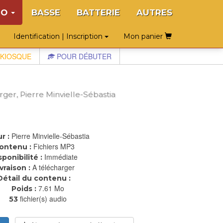
NO
BASSE
BATTERIE
AUTRES
Identification | Inscription
Mon panier
KIOSQUE
POUR DÉBUTER
er, Pierre Minvielle-Sébastia
Pierre Minvielle-Sébastia
r :
Fichiers MP3
ontenu :
Immédiate
sponibilité :
A télécharger
ivraison :
Détail du contenu :
7.61 Mo
Poids :
fichier(s) audio
53