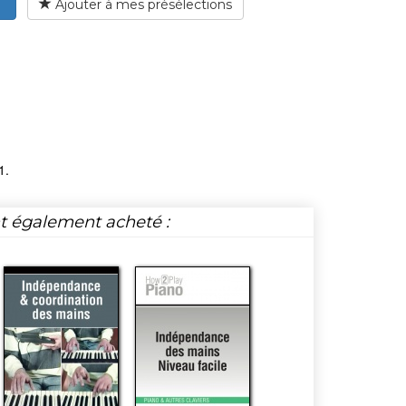
Ajouter à mes présélections
1.
nt également acheté :