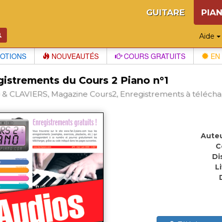
GUITARE
PIA
Aide
OTIONS
NOUVEAUTÉS
COURS GRATUITS
EN 
gistrements du Cours 2 Piano n°1
& CLAVIERS, Magazine Cours2, Enregistrements à télécharg
Auteu
C
Di
L