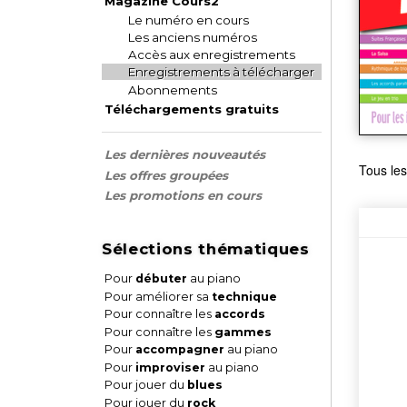
Magazine Cours2
Le numéro en cours
Les anciens numéros
Accès aux enregistrements
Enregistrements à télécharger
Abonnements
Téléchargements gratuits
Les dernières nouveautés
Tous les
Les offres groupées
Les promotions en cours
Sélections thématiques
Pour
débuter
au piano
Pour améliorer sa
technique
Pour connaître les
accords
Pour connaître les
gammes
Pour
accompagner
au piano
Pour
improviser
au piano
Pour jouer du
blues
Pour jouer du
rock