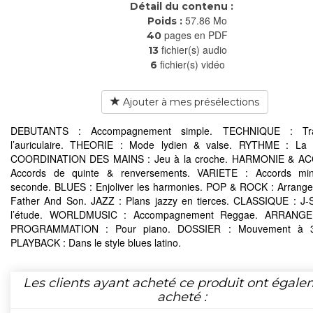
Détail du contenu :
57.86 Mo
Poids :
pages en PDF
40
fichier(s) audio
13
fichier(s) vidéo
6
Ajouter à mes présélections
DEBUTANTS : Accompagnement simple. TECHNIQUE : Tra
l’auriculaire. THEORIE : Mode lydien & valse. RYTHME : La 
COORDINATION DES MAINS : Jeu à la croche. HARMONIE & A
Accords de quinte & renversements. VARIETE : Accords mi
seconde. BLUES : Enjoliver les harmonies. POP & ROCK : Arrang
Father And Son. JAZZ : Plans jazzy en tierces. CLASSIQUE : J-
l’étude. WORLDMUSIC : Accompagnement Reggae. ARRANG
PROGRAMMATION : Pour piano. DOSSIER : Mouvement à 3
PLAYBACK : Dans le style blues latino.
Les clients ayant acheté ce produit ont égal
acheté :