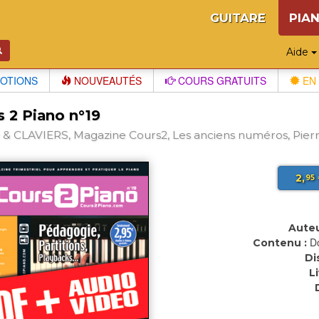
GUITARE
PIA
Aide
OTIONS
NOUVEAUTÉS
COURS GRATUITS
EN 
s 2 Piano n°19
& CLAVIERS, Magazine Cours2, Les anciens numéros, Pierr
2,
95
Auteu
D
Contenu :
Di
L