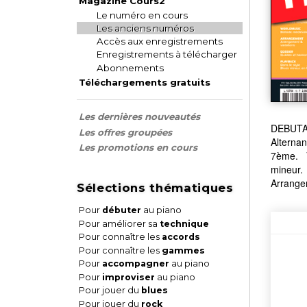
Magazine Cours2
Le numéro en cours
Les anciens numéros
Accès aux enregistrements
Enregistrements à télécharger
Abonnements
Téléchargements gratuits
Les dernières nouveautés
DEBUTAN
Les offres groupées
Altern
Les promotions en cours
7ème. V
mineur
Arrange
Sélections thématiques
Pour
débuter
au piano
Pour améliorer sa
technique
Pour connaître les
accords
Pour connaître les
gammes
Pour
accompagner
au piano
Pour
improviser
au piano
Pour jouer du
blues
Pour jouer du
rock