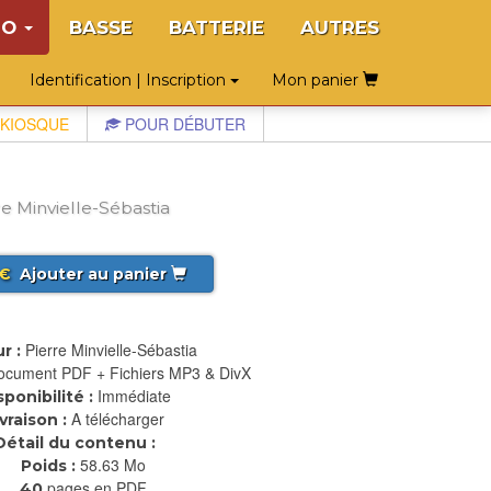
NO
BASSE
BATTERIE
AUTRES
Identification | Inscription
Mon panier
KIOSQUE
POUR DÉBUTER
e Minvielle-Sébastia
€
Ajouter au panier
Pierre Minvielle-Sébastia
r :
ocument PDF + Fichiers MP3 & DivX
Immédiate
sponibilité :
A télécharger
ivraison :
Détail du contenu :
58.63 Mo
Poids :
pages en PDF
40