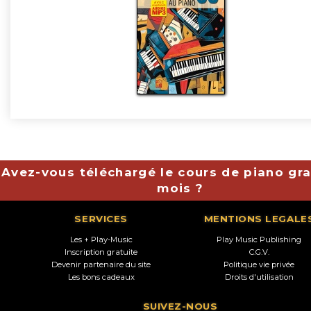
Avez-vous téléchargé le cours de piano gra
mois ?
SERVICES
MENTIONS LEGALE
Les + Play-Music
Play Music Publishing
Inscription gratuite
C.G.V.
Devenir partenaire du site
Politique vie privée
Les bons cadeaux
Droits d'utilisation
SUIVEZ-NOUS