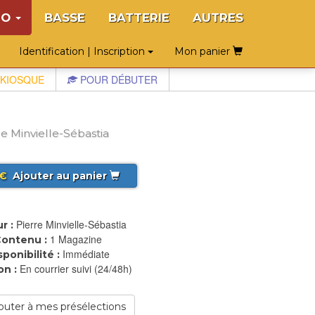
NO
BASSE
BATTERIE
AUTRES
Identification | Inscription
Mon panier
KIOSQUE
POUR DÉBUTER
e Minvielle-Sébastia
€
Ajouter au panier
Pierre Minvielle-Sébastia
r :
1 Magazine
ontenu :
Immédiate
sponibilité :
En courrier suivi (24/48h)
on :
outer à mes présélections