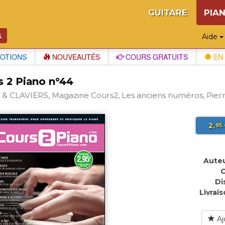
GUITARE
PIA
Aide
OTIONS
NOUVEAUTÉS
COURS GRATUITS
EN 
s 2 Piano n°44
& CLAVIERS, Magazine Cours2, Les anciens numéros, Pierr
2,
95
Auteu
C
Di
Livrais
Aj