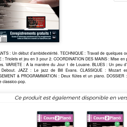
TS : Un début d’ambidextérité. TECHNIQUE : Travail de quelques o
: Triolets et jeu en 3 pour 2. COORDINATION DES MAINS : Mise en
s. VARIETE : A la manière du Jour 1 de Louane. BLUES : Un peu d’
Debout. JAZZ : Le jazz de Bill Evans. CLASSIQUE : Mozart 
MENT & PROGRAMMATION : Deux flûtes et un piano. DOSSIER : Un
le classico-pop.
Ce produit est également disponible en ver