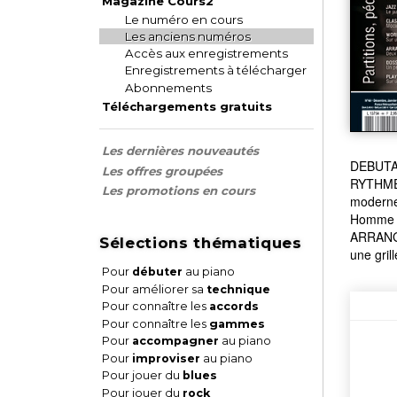
Magazine Cours2
Le numéro en cours
Les anciens numéros
Accès aux enregistrements
Enregistrements à télécharger
Abonnements
Téléchargements gratuits
Les dernières nouveautés
DEBUTAN
Les offres groupées
RYTHME 
Les promotions en cours
moderne
Homme 
ARRANGE
Sélections thématiques
une gril
Pour
débuter
au piano
Pour améliorer sa
technique
Pour connaître les
accords
Pour connaître les
gammes
Pour
accompagner
au piano
Pour
improviser
au piano
Pour jouer du
blues
Pour jouer du
rock