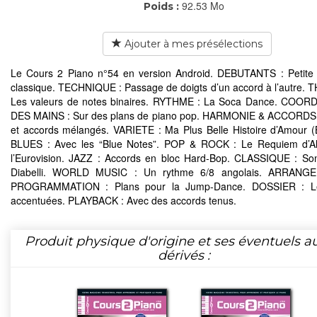
92.53 Mo
Poids :
Ajouter à mes présélections
Le Cours 2 Piano n°54 en version Android. DEBUTANTS : Petite
classique. TECHNIQUE : Passage de doigts d’un accord à l’autre. 
Les valeurs de notes binaires. RYTHME : La Soca Dance. COOR
DES MAINS : Sur des plans de piano pop. HARMONIE & ACCORDS 
et accords mélangés. VARIETE : Ma Plus Belle Histoire d’Amour (
BLUES : Avec les “Blue Notes”. POP & ROCK : Le Requiem d’A
l’Eurovision. JAZZ : Accords en bloc Hard-Bop. CLASSIQUE : So
Diabelli. WORLD MUSIC : Un rythme 6/8 angolais. ARRAN
PROGRAMMATION : Plans pour la Jump-Dance. DOSSIER : L
accentuées. PLAYBACK : Avec des accords tenus.
Produit physique d'origine et ses éventuels a
dérivés :