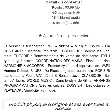
Détail du contenu :
93.99 Mo
Poids :
pages en PDF
40
fichier(s) audio
13
fichier(s) vidéo
4
Ajouter à mes présélections
La version à télécharger (PDF + Vidéos + MP3) du Cours 2 Pia
DEBUTANTS : Morceau Pop facile. TECHNIQUE : Comme les 5 doig
main. THEORIE : Renversements de 7ème de dominante. RYT
rythme typé sixties. COORDINATION DES MAINS : Placement des 
HARMONIE & ACCORDS : Premier système d’improvisation. VARI
Homme Debout. BLUES : Du Blues en groupe ou en solo. POP & R
piano pour la Pop. JAZZ : C’est Si Bon... le Jazz. CLASSIQUE : Sur 
temps” facile. WORLD MUSIC : Dans le style de Gims. ARRAN
PROGRAMMATION : Avec les cuivres. DOSSIER : Des octaves bien
PLAYBACK : Simplicité rythmique.
Produit physique d'origine et ses éventuels a
dérivés :