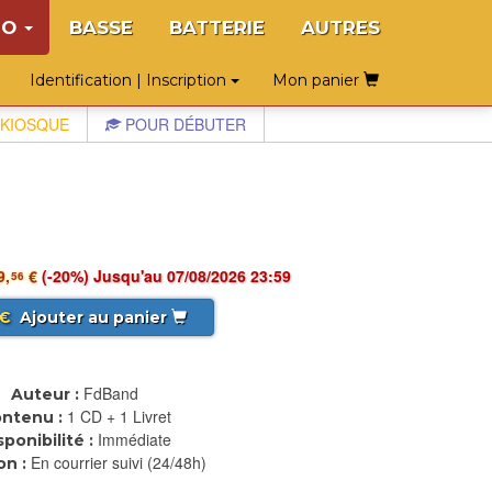
NO
BASSE
BATTERIE
AUTRES
Identification | Inscription
Mon panier
KIOSQUE
POUR DÉBUTER
9,
€
(-20%) Jusqu'au 07/08/2026 23:59
56
€
Ajouter au panier
FdBand
Auteur :
1 CD + 1 Livret
ntenu :
Immédiate
sponibilité :
En courrier suivi (24/48h)
on :