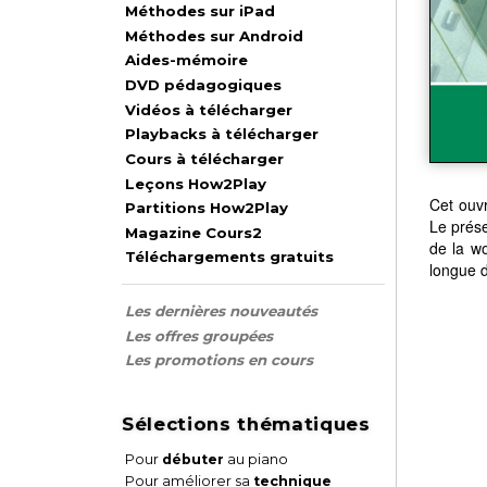
Méthodes sur iPad
Méthodes sur Android
Aides-mémoire
DVD pédagogiques
Vidéos à télécharger
Playbacks à télécharger
Cours à télécharger
Leçons How2Play
Cet ouvr
Partitions How2Play
Le prése
Magazine Cours2
de la w
Téléchargements gratuits
longue d
Les dernières nouveautés
Les offres groupées
Les promotions en cours
Sélections thématiques
Pour
débuter
au piano
Pour améliorer sa
technique