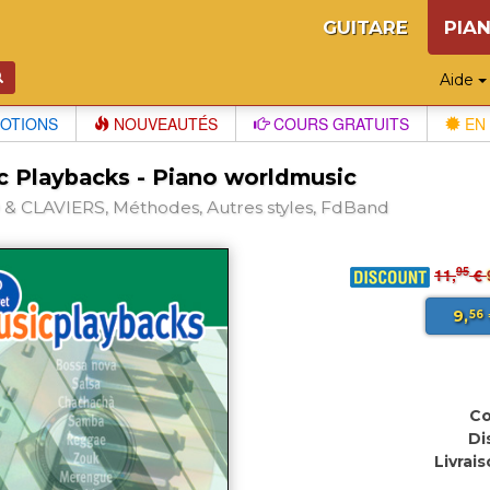
GUITARE
PIA
Aide
OTIONS
NOUVEAUTÉS
COURS GRATUITS
EN 
c Playbacks - Piano worldmusic
& CLAVIERS, Méthodes, Autres styles, FdBand
95
11,
€
9,
56
Co
Di
Livrais