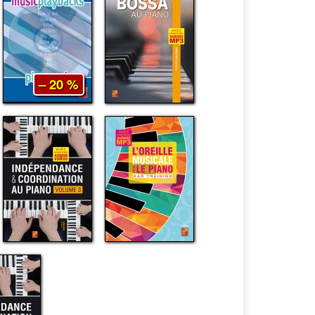
– 20 %