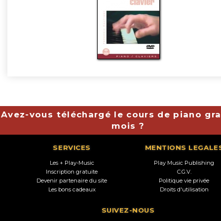
Avez-vous téléchargé le cours de piano gra
mois ?
SERVICES
MENTIONS LEGALE
Les + Play-Music
Play Music Publishing
Inscription gratuite
C.G.V.
Devenir partenaire du site
Politique vie privée
Les bons cadeaux
Droits d'utilisation
SUIVEZ-NOUS