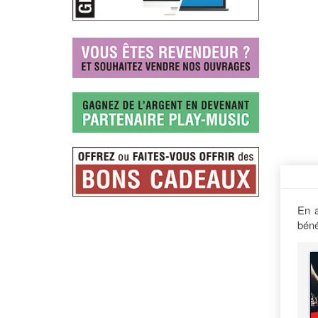
En a
béné