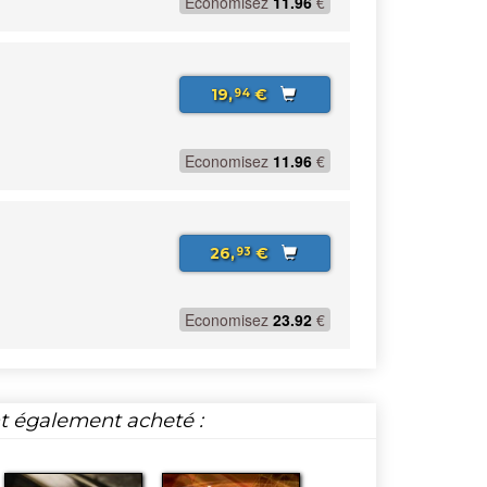
Economisez
11.96
€
19,
€
94
Economisez
11.96
€
26,
€
93
Economisez
23.92
€
nt également acheté :