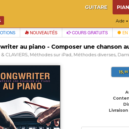
GUITARE
PIA
Aide
OTIONS
NOUVEAUTÉS
COURS GRATUITS
EN 
writer au piano - Composer une chanson au
& CLAVIERS, Méthodes sur iPad, Méthodes diverses, Dam
15,
95
A
Conten
Di
Livraison 