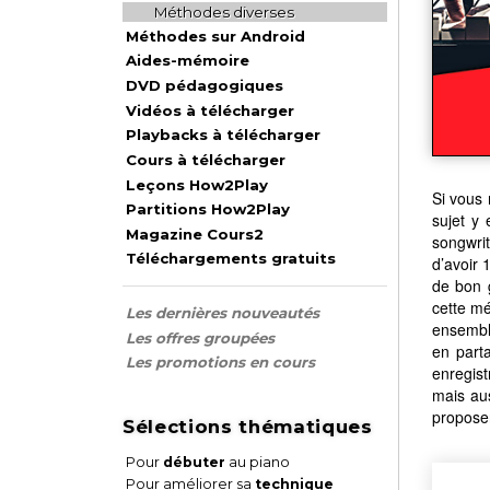
Méthodes diverses
Méthodes sur Android
Aides-mémoire
DVD pédagogiques
Vidéos à télécharger
Playbacks à télécharger
Cours à télécharger
Leçons How2Play
Si vous 
Partitions How2Play
sujet y 
Magazine Cours2
songwrit
Téléchargements gratuits
d’avoir 
de bon g
cette mé
Les dernières nouveautés
ensembl
Les offres groupées
en part
Les promotions en cours
enregist
mais aus
propose
Sélections thématiques
Pour
débuter
au piano
Pour améliorer sa
technique