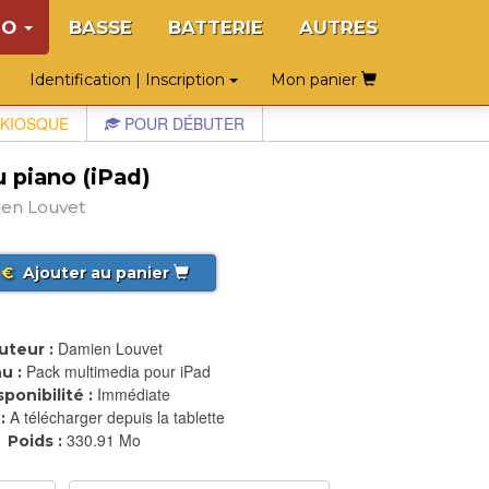
NO
BASSE
BATTERIE
AUTRES
Identification | Inscription
Mon panier
KIOSQUE
POUR DÉBUTER
 piano (iPad)
ien Louvet
€
Ajouter au panier
Damien Louvet
uteur :
Pack multimedia pour iPad
u :
Immédiate
sponibilité :
A télécharger depuis la tablette
:
330.91 Mo
Poids :