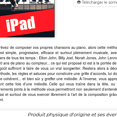
Télécharger le som
rêvez de composer vos propres chansons au piano, alors cette méthod
est simple, progressive, efficace et surtout pleinement musicale, a
ers de tous les temps : Elton John, Billy Joel, Norah Jones, John Lenno
10 ans de piano au compteur... ce qui est proposé ici est à la portée 
oût suffiront à faire de vous un vrai songwriter. Restera alors à dé
thode, les règles et astuces pour construire une grille d’accords, lui 
e cohérent... et bien sûr y greffer une mélodie. A l’inverse, vous
ant cette fois d’une mélodie. Celle qui vous traîne dans la tête, 
rements joints à la méthode vous permettront non seulement d’entendre
si et surtout de vous exercer librement à l’art de la composition grâc
nt.
Produit physique d'origine et ses éven