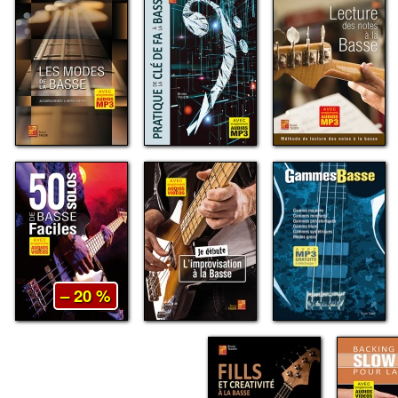
– 20 %