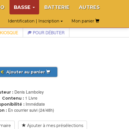
NO
BASSE
BATTERIE
AUTRES
Identification | Inscription
Mon panier
KIOSQUE
POUR DÉBUTER
€
Ajouter au panier
Denis Lamboley
teur :
1 Livre
Contenu :
Immédiate
sponibilité :
En courrier suivi (24/48h)
on :
maire
Ajouter à mes présélections