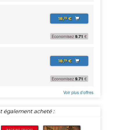
18,
€
19
Economisez
9.71
€
18,
€
19
Economisez
9.71
€
Voir plus d’offres
nt également acheté :