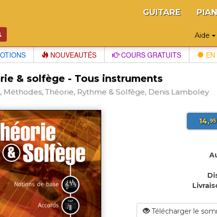
GUITARE
PIA
Aide
OTIONS
NOUVEAUTÉS
COURS GRATUITS
EN 
rie & solfège - Tous instruments
 Méthodes, Théorie, Rythme & Solfège, Denis Lamboley
14,
95
Au
Di
Livrais
Télécharger le som