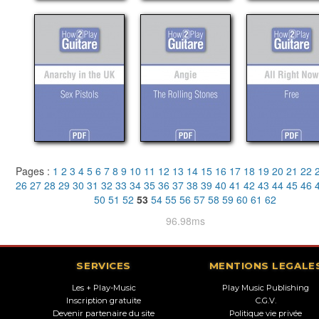
Pages :
1
2
3
4
5
6
7
8
9
10
11
12
13
14
15
16
17
18
19
20
21
22
26
27
28
29
30
31
32
33
34
35
36
37
38
39
40
41
42
43
44
45
46
50
51
52
53
54
55
56
57
58
59
60
61
62
96.98ms
SERVICES
MENTIONS LEGALE
Les + Play-Music
Play Music Publishing
Inscription gratuite
C.G.V.
Devenir partenaire du site
Politique vie privée