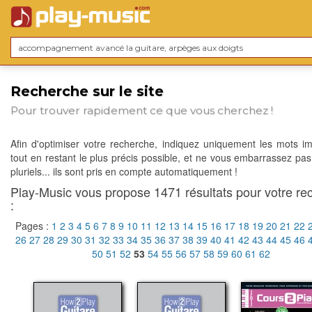
Recherche sur le site
Pour trouver rapidement ce que vous cherchez !
Afin d'optimiser votre recherche, indiquez uniquement les mots im
tout en restant le plus précis possible, et ne vous embarrassez pas
pluriels... ils sont pris en compte automatiquement !
Play-Music vous propose 1471 résultats pour votre re
:
Pages :
1
2
3
4
5
6
7
8
9
10
11
12
13
14
15
16
17
18
19
20
21
22
26
27
28
29
30
31
32
33
34
35
36
37
38
39
40
41
42
43
44
45
46
50
51
52
53
54
55
56
57
58
59
60
61
62