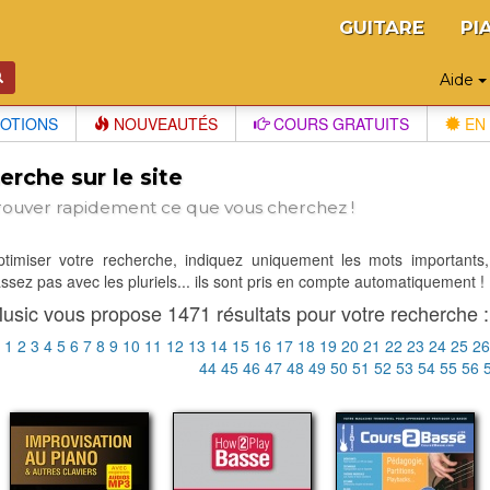
GUITARE
PI
Aide
OTIONS
NOUVEAUTÉS
COURS GRATUITS
EN 
rche sur le site
rouver rapidement ce que vous cherchez !
optimiser votre recherche, indiquez uniquement les mots importants,
sez pas avec les pluriels... ils sont pris en compte automatiquement !
usic vous propose 1471 résultats pour votre recherche :
:
1
2
3
4
5
6
7
8
9
10
11
12
13
14
15
16
17
18
19
20
21
22
23
24
25
2
44
45
46
47
48
49
50
51
52
53
54
55
56