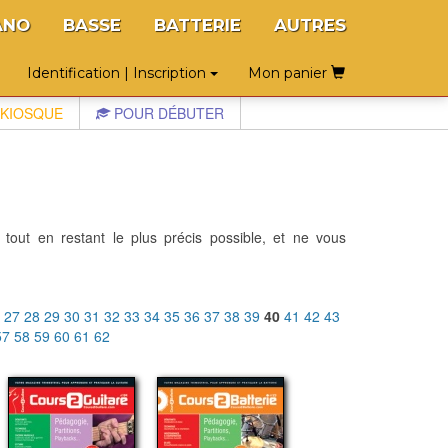
ANO
BASSE
BATTERIE
AUTRES
Identification | Inscription
Mon panier
KIOSQUE
POUR DÉBUTER
 tout en restant le plus précis possible, et ne vous
6
27
28
29
30
31
32
33
34
35
36
37
38
39
40
41
42
43
57
58
59
60
61
62