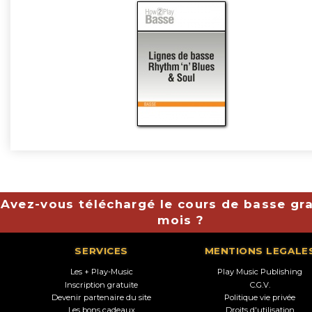
Avez-vous téléchargé le cours de basse gra
mois ?
SERVICES
MENTIONS LEGALE
Les + Play-Music
Play Music Publishing
Inscription gratuite
C.G.V.
Devenir partenaire du site
Politique vie privée
Les bons cadeaux
Droits d'utilisation