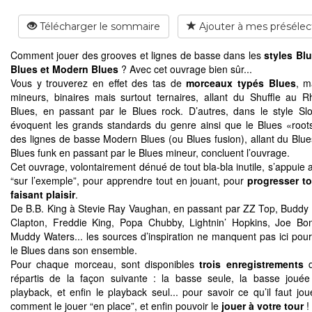
Télécharger le sommaire
Ajouter à mes présélec
Comment jouer des grooves et lignes de basse dans les
styles Bl
Blues et Modern Blues
? Avec cet ouvrage bien sûr...
Vous y trouverez en effet des tas de
morceaux typés Blues
, m
mineurs, binaires mais surtout ternaires, allant du Shuffle au R
Blues, en passant par le Blues rock. D’autres, dans le style Sl
évoquent les grands standards du genre ainsi que le Blues «roots
des lignes de basse Modern Blues (ou Blues fusion), allant du Blue
Blues funk en passant par le Blues mineur, concluent l’ouvrage.
Cet ouvrage, volontairement dénué de tout bla-bla inutile, s’appuie 
“sur l’exemple”, pour apprendre tout en jouant, pour
progresser to
faisant plaisir
.
De B.B. King à Stevie Ray Vaughan, en passant par ZZ Top, Buddy 
Clapton, Freddie King, Popa Chubby, Lightnin’ Hopkins, Joe B
Muddy Waters... les sources d’inspiration ne manquent pas ici pou
le Blues dans son ensemble.
Pour chaque morceau, sont disponibles
trois enregistrements
d
répartis de la façon suivante : la basse seule, la basse joué
playback, et enfin le playback seul... pour savoir ce qu’il faut jou
comment le jouer “en place”, et enfin pouvoir le
jouer à votre tour
!