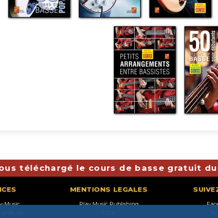
ous téléchargé le cours de basse gratuit du
ICES
MENTIONS LEGALES
SUIVE
ay-Music
Play Music Publishing
Fac
n gratuite
C.G.V.
Tw