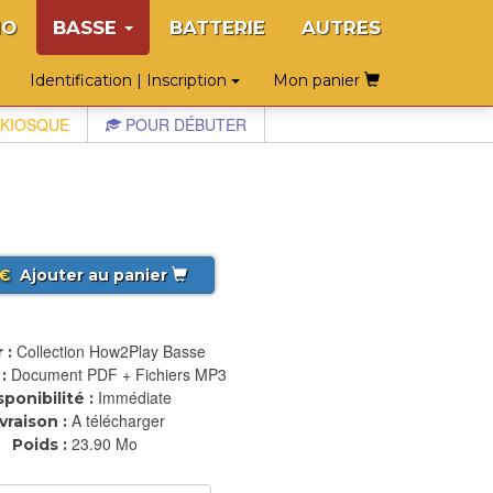
NO
BASSE
BATTERIE
AUTRES
Identification | Inscription
Mon panier
KIOSQUE
POUR DÉBUTER
€
Ajouter au panier
Collection How2Play Basse
 :
Document PDF + Fichiers MP3
:
Immédiate
sponibilité :
A télécharger
ivraison :
23.90 Mo
Poids :