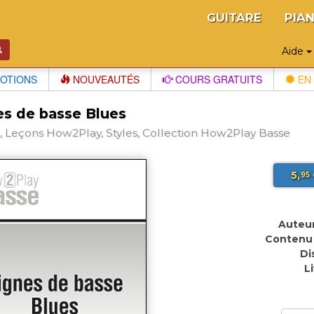
GUITARE
PIA
Aide
OTIONS
NOUVEAUTÉS
COURS GRATUITS
EN 
es de basse Blues
 Leçons How2Play, Styles, Collection How2Play Basse
5,
95
Auteur
Contenu 
Di
L