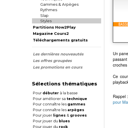
Gammes & Arpèges
Rythmes
Slap
Styles
Partitions How2Play
Magazine Cours2
Téléchargements gratuits
Un panel
Les dernières nouveautés
passant 
Les offres groupées
croches 
Les promotions en cours
Ce cour
playback
Sélections thématiques
Pour
débuter
à la basse
Rappel :
Pour améliorer sa
technique
pour Ma
Pour connaître les
gammes
Pour connaître les
arpèges
Pour jouer
lignes
&
grooves
Pour jouer du
blues
Pour jouer du
rock