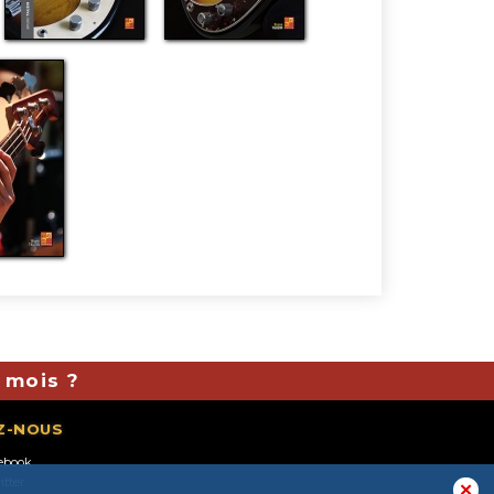
 mois ?
Z-NOUS
ebook
itter
✕