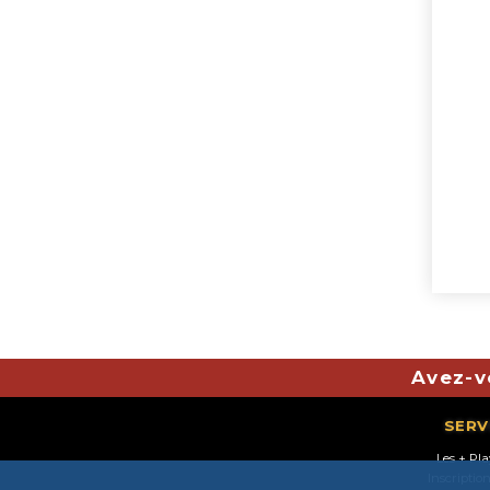
Avez-v
SERV
Les + Pl
Inscriptio