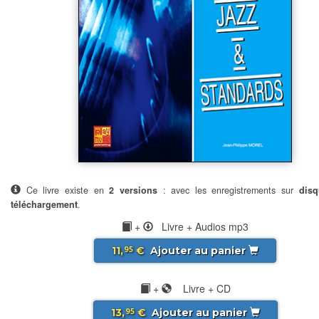
Ce livre existe en
2 versions
: avec les enregistrements sur
disq
téléchargement
.
+
Livre + Audios mp3
11,
€
Ajouter au panier
95
+
Livre + CD
13,
€
Ajouter au panier
95