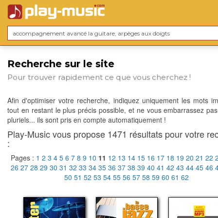
Recherche sur le site
Pour trouver rapidement ce que vous cherchez !
Afin d'optimiser votre recherche, indiquez uniquement les mots im
tout en restant le plus précis possible, et ne vous embarrassez pas
pluriels... ils sont pris en compte automatiquement !
Play-Music vous propose 1471 résultats pour votre re
:
Pages :
1
2
3
4
5
6
7
8
9
10
11
12
13
14
15
16
17
18
19
20
21
22
26
27
28
29
30
31
32
33
34
35
36
37
38
39
40
41
42
43
44
45
46
50
51
52
53
54
55
56
57
58
59
60
61
62