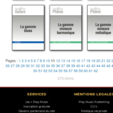
Pages :
1
2
3
4
5
6
7
8
9
10
11
12
13
14
15
16
17
18
19
20
21
22
26
27
28
29
30
31
32
33
34
35
36
37
38
39
40
41
42
43
44
45
46
50
51
52
53
54
55
56
57
58
59
60
61
62
270.00ms
SERVICES
MENTIONS LEGALE
Les + Play-Music
Play Music Publishing
Inscription gratuite
C.G.V.
Devenir partenaire du site
Politique vie privée