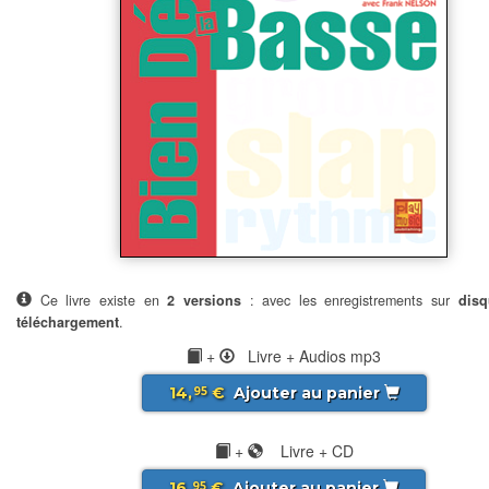
Ce livre existe en
2 versions
: avec les enregistrements sur
disq
téléchargement
.
+
Livre + Audios mp3
14,
€
Ajouter au panier
95
+
Livre + CD
16,
€
Ajouter au panier
95