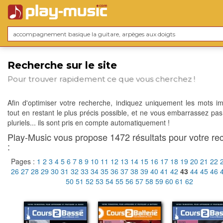
Recherche sur le site
Pour trouver rapidement ce que vous cherchez !
Afin d'optimiser votre recherche, indiquez uniquement les mots im
tout en restant le plus précis possible, et ne vous embarrassez pas
pluriels... ils sont pris en compte automatiquement !
Play-Music vous propose 1472 résultats pour votre re
:
Pages :
1
2
3
4
5
6
7
8
9
10
11
12
13
14
15
16
17
18
19
20
21
22
26
27
28
29
30
31
32
33
34
35
36
37
38
39
40
41
42
43
44
45
46
50
51
52
53
54
55
56
57
58
59
60
61
62