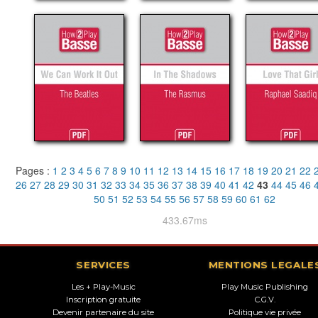
Pages :
1
2
3
4
5
6
7
8
9
10
11
12
13
14
15
16
17
18
19
20
21
22
26
27
28
29
30
31
32
33
34
35
36
37
38
39
40
41
42
43
44
45
46
50
51
52
53
54
55
56
57
58
59
60
61
62
433.67ms
SERVICES
MENTIONS LEGALE
Les + Play-Music
Play Music Publishing
Inscription gratuite
C.G.V.
Devenir partenaire du site
Politique vie privée