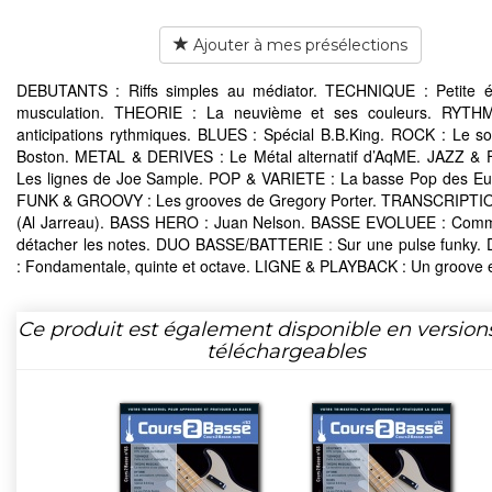
Ajouter à mes présélections
DEBUTANTS : Riffs simples au médiator. TECHNIQUE : Petite éc
musculation. THEORIE : La neuvième et ses couleurs. RYTH
anticipations rythmiques. BLUES : Spécial B.B.King. ROCK : Le 
Boston. METAL & DERIVES : Le Métal alternatif d’AqME. JAZZ &
Les lignes de Joe Sample. POP & VARIETE : La basse Pop des Eu
FUNK & GROOVY : Les grooves de Gregory Porter. TRANSCRIPTION
(Al Jarreau). BASS HERO : Juan Nelson. BASSE EVOLUEE : Comm
détacher les notes. DUO BASSE/BATTERIE : Sur une pulse funky
: Fondamentale, quinte et octave. LIGNE & PLAYBACK : Un groove e
Ce produit est également disponible en version
téléchargeables