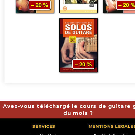
– 20 %
– 20 
– 20 %
Avez-vous téléchargé le cours de guitare g
du mois ?
SERVICES
MENTIONS LEGALE