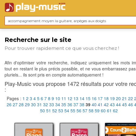
Recherche sur le site
Pour trouver rapidement ce que vous cherchez !
Afin d'optimiser votre recherche, indiquez uniquement les mots im
tout en restant le plus précis possible, et ne vous embarrassez pas
pluriels... ils sont pris en compte automatiquement !
Play-Music vous propose 1472 résultats pour votre re
:
Pages :
1
2
3
4
5
6
7
8
9
10
11
12
13
14
15
16
17
18
19
20
21
22
26
27
28
29
30
31
32
33
34
35
36
37
38
39
40
41
42
43
44
45
46
50
51
52
53
54
55
56
57
58
59
60
61
62