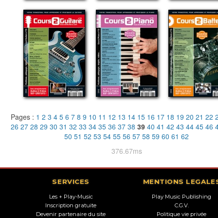
Pages :
1
2
3
4
5
6
7
8
9
10
11
12
13
14
15
16
17
18
19
20
21
22
26
27
28
29
30
31
32
33
34
35
36
37
38
39
40
41
42
43
44
45
46
50
51
52
53
54
55
56
57
58
59
60
61
62
376.67ms
SERVICES
MENTIONS LEGALE
Les + Play-Music
Play Music Publishing
Inscription gratuite
C.G.V.
Devenir partenaire du site
Politique vie privée