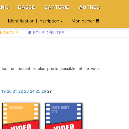
ANO
BASSE
BATTERIE
AUTRES
Identification | Inscription
Mon panier
KIOSQUE
POUR DÉBUTER
 tout en restant le plus précis possible, et ne vous
8
19
20
21
22
23
24
25
26
27