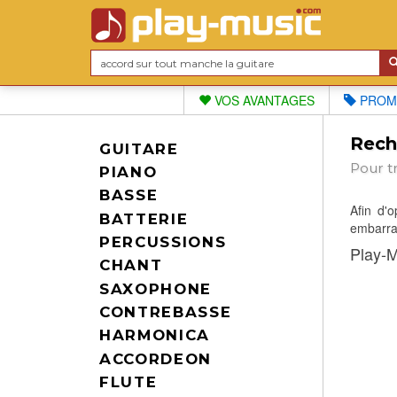
VOS AVANTAGES
PROM
Reche
GUITARE
Pour t
PIANO
BASSE
Afin d'
BATTERIE
embarras
PERCUSSIONS
Play-M
CHANT
SAXOPHONE
CONTREBASSE
HARMONICA
ACCORDEON
FLUTE