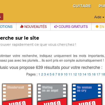
GUITARE
PI
Aide
OTIONS
NOUVEAUTÉS
COURS GRATUITS
EN 
rche sur le site
rouver rapidement ce que vous cherchez !
optimiser votre recherche, indiquez uniquement les mots importants,
sez pas avec les pluriels... ils sont pris en compte automatiquement !
usic vous propose 639 résultats pour votre recherche :
Pages :
1
2
3
4
5
6
7
8
9
10
11
12
13
14
15
16
17
1