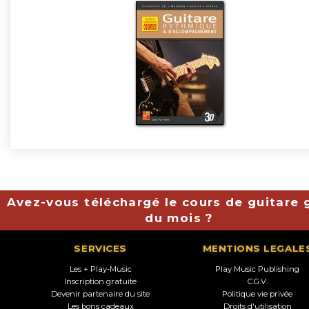
Avez-vous téléchargé le cours de guitare g
du mois ?
SERVICES
MENTIONS LEGALE
Les + Play-Music
Play Music Publishing
Inscription gratuite
C.G.V.
Devenir partenaire du site
Politique vie privée
Les bons cadeaux
Droits d'utilisation