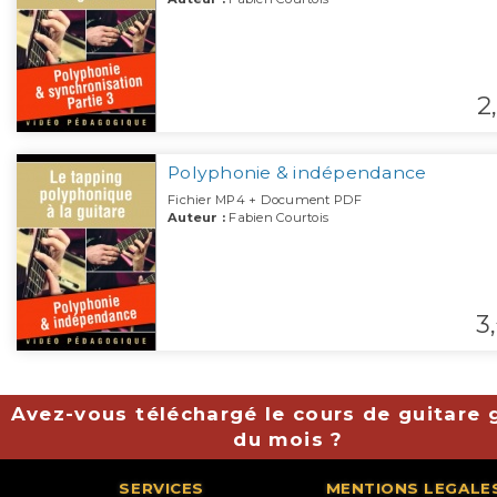
2,
Polyphonie & indépendance
Fichier MP4 + Document PDF
Auteur :
Fabien Courtois
3,
Avez-vous téléchargé le cours de guitare g
du mois ?
SERVICES
MENTIONS LEGALE