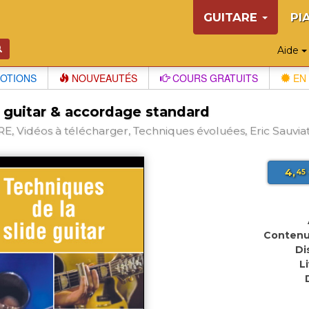
GUITARE
PI
Aide
OTIONS
NOUVEAUTÉS
COURS GRATUITS
EN 
e guitar & accordage standard
E, Vidéos à télécharger, Techniques évoluées, Eric Sauvia
4,
45
Contenu
Di
L