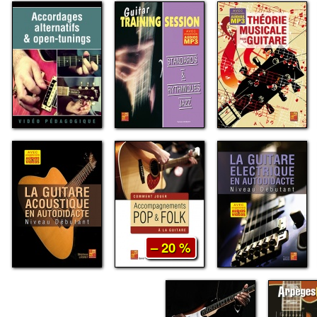
– 20 %