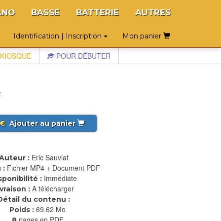
ANO
BASSE
BATTERIE
AUTRES
Identification | Inscription
Mon panier
KIOSQUE
POUR DÉBUTER
t
€
Ajouter au panier
Eric Sauviat
Auteur :
Fichier MP4 + Document PDF
 :
Immédiate
sponibilité :
A télécharger
ivraison :
Détail du contenu :
69.62 Mo
Poids :
pages en PDF
8