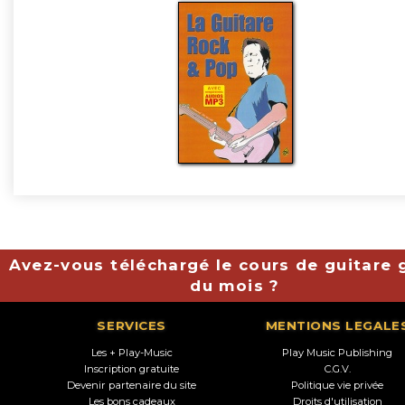
Avez-vous téléchargé le cours de guitare g
du mois ?
SERVICES
MENTIONS LEGALE
Les + Play-Music
Play Music Publishing
Inscription gratuite
C.G.V.
Devenir partenaire du site
Politique vie privée
Les bons cadeaux
Droits d'utilisation