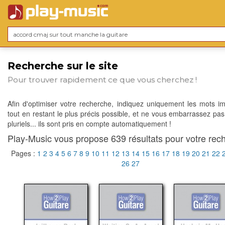
Recherche sur le site
Pour trouver rapidement ce que vous cherchez !
Afin d'optimiser votre recherche, indiquez uniquement les mots im
tout en restant le plus précis possible, et ne vous embarrassez pas
pluriels... ils sont pris en compte automatiquement !
Play-Music vous propose 639 résultats pour votre rech
Pages :
1
2
3
4
5
6
7
8
9
10
11
12
13
14
15
16
17
18
19
20
21
22
26
27