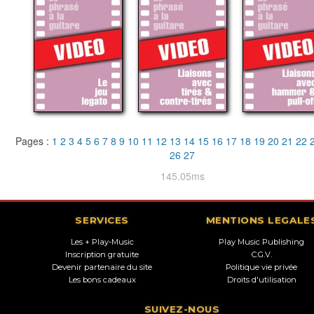
Pages :
1
2
3
4
5
6
7
8
9
10
11
12
13
14
15
16
17
18
19
20
21
22
26
27
145.05ms
SERVICES
MENTIONS LEGALE
Les + Play-Music
Play Music Publishing
Inscription gratuite
C.G.V.
Devenir partenaire du site
Politique vie privée
Les bons cadeaux
Droits d'utilisation
SUIVEZ-NOUS