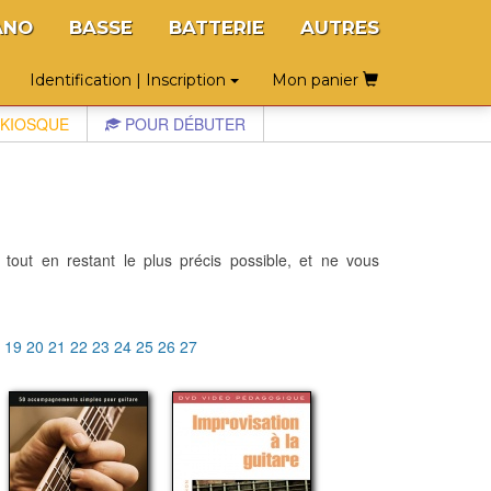
ANO
BASSE
BATTERIE
AUTRES
Identification | Inscription
Mon panier
KIOSQUE
POUR DÉBUTER
 tout en restant le plus précis possible, et ne vous
8
19
20
21
22
23
24
25
26
27