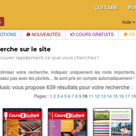
GUITARE
PI
Aide
OTIONS
NOUVEAUTÉS
COURS GRATUITS
EN 
rche sur le site
rouver rapidement ce que vous cherchez !
optimiser votre recherche, indiquez uniquement les mots importants,
sez pas avec les pluriels... ils sont pris en compte automatiquement !
usic vous propose 639 résultats pour votre recherche :
Pages :
1
2
3
4
5
6
7
8
9
10
11
12
13
14
15
16
17
1