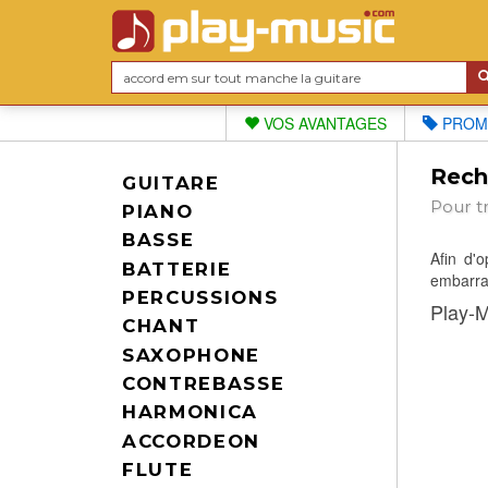
VOS AVANTAGES
PROM
Reche
GUITARE
Pour t
PIANO
BASSE
Afin d'
BATTERIE
embarras
PERCUSSIONS
Play-M
CHANT
SAXOPHONE
CONTREBASSE
HARMONICA
ACCORDEON
FLUTE