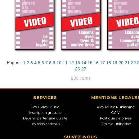
Pages :
1
2
3
4
5
6
7
8
9
10
11
12
13
14
15
16
17
18
19
20
21
22
26
27
235.72ms
SERVICES
MENTIONS LEGALE
Les + Play-Music
Play Music Publishing
Inscription gratuite
C.G.V.
Devenir partenaire du site
Politique vie privée
Les bons cadeaux
Droits d'utilisation
SUIVEZ-NOUS