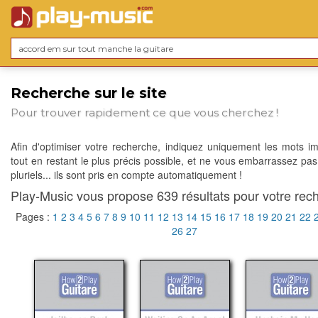
Recherche sur le site
Pour trouver rapidement ce que vous cherchez !
Afin d'optimiser votre recherche, indiquez uniquement les mots im
tout en restant le plus précis possible, et ne vous embarrassez pas
pluriels... ils sont pris en compte automatiquement !
Play-Music vous propose 639 résultats pour votre rech
Pages :
1
2
3
4
5
6
7
8
9
10
11
12
13
14
15
16
17
18
19
20
21
22
26
27