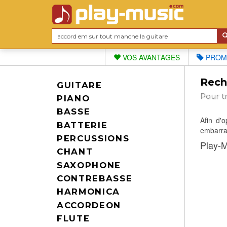
VOS AVANTAGES
PROM
Reche
GUITARE
Pour t
PIANO
BASSE
Afin d'
BATTERIE
embarras
PERCUSSIONS
Play-M
CHANT
SAXOPHONE
CONTREBASSE
HARMONICA
ACCORDEON
FLUTE