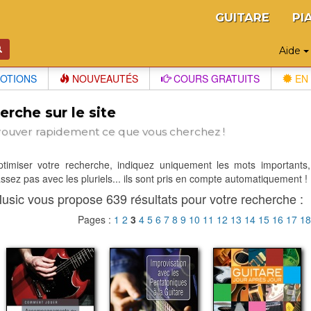
GUITARE
PI
Aide
OTIONS
NOUVEAUTÉS
COURS GRATUITS
EN 
rche sur le site
rouver rapidement ce que vous cherchez !
optimiser votre recherche, indiquez uniquement les mots importants,
sez pas avec les pluriels... ils sont pris en compte automatiquement !
usic vous propose 639 résultats pour votre recherche :
Pages :
1
2
3
4
5
6
7
8
9
10
11
12
13
14
15
16
17
1