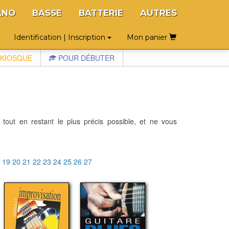
ANO
BASSE
BATTERIE
AUTRES
Identification | Inscription
Mon panier
KIOSQUE
POUR DÉBUTER
 tout en restant le plus précis possible, et ne vous
8
19
20
21
22
23
24
25
26
27