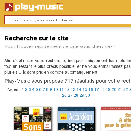
Recherche sur le site
Pour trouver rapidement ce que vous cherchez !
Afin d'optimiser votre recherche, indiquez uniquement les mots im
tout en restant le plus précis possible, et ne vous embarrassez pas
pluriels... ils sont pris en compte automatiquement !
Play-Music vous propose 717 résultats pour votre rech
Pages :
1
2
3
4
5
6
7
8
9
10
11
12
13
14
15
16
17
18
19
20
21
22
26
27
28
29
30