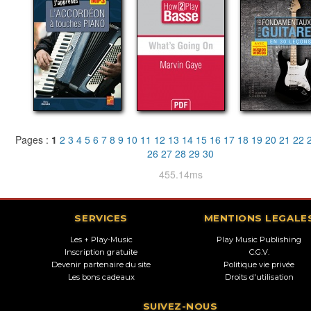
Pages :
1
2
3
4
5
6
7
8
9
10
11
12
13
14
15
16
17
18
19
20
21
22
26
27
28
29
30
455.14ms
SERVICES
MENTIONS LEGALE
Les + Play-Music
Play Music Publishing
Inscription gratuite
C.G.V.
Devenir partenaire du site
Politique vie privée
Les bons cadeaux
Droits d'utilisation
SUIVEZ-NOUS