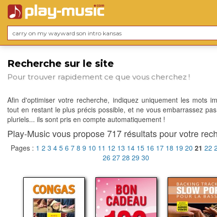
Recherche sur le site
Pour trouver rapidement ce que vous cherchez !
Afin d'optimiser votre recherche, indiquez uniquement les mots im
tout en restant le plus précis possible, et ne vous embarrassez pas
pluriels... ils sont pris en compte automatiquement !
Play-Music vous propose 717 résultats pour votre rech
Pages :
1
2
3
4
5
6
7
8
9
10
11
12
13
14
15
16
17
18
19
20
21
22
26
27
28
29
30