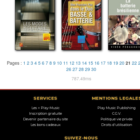
Pages :
1
2
3
4
5
6
7
8
9
10
11
12
13
14
15
16
17
18
19
20
21
22
26
27
28
29
30
787.49ms
SERVICES
MENTIONS LEGALE
Les + Play-Music
Play Music Publishing
Inscription gratuite
C.G.V.
Devenir partenaire du site
Politique vie privée
Les bons cadeaux
Droits d'utilisation
SUIVEZ-NOUS