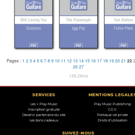
Pages :
1
2
3
4
5
6
7
8
9
10
11
12
13
14
15
16
17
18
19
20
21
22
26
27
139.29ms
SERVICES
MENTIONS LEGALE
Les + Play-Music
Play Music Publishing
Inscription gratuite
C.G.V.
Devenir partenaire du site
Politique vie privée
Les bons cadeaux
Droits d'utilisation
SUIVEZ-NOUS