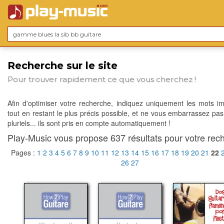
Recherche sur le site
Pour trouver rapidement ce que vous cherchez !
Afin d'optimiser votre recherche, indiquez uniquement les mots im
tout en restant le plus précis possible, et ne vous embarrassez pas
pluriels... ils sont pris en compte automatiquement !
Play-Music vous propose 637 résultats pour votre rech
Pages :
1
2
3
4
5
6
7
8
9
10
11
12
13
14
15
16
17
18
19
20
21
22
26
27