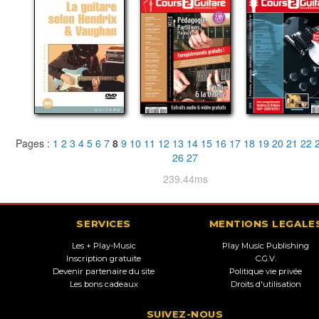
Pages :
1
2
3
4
5
6
7
8
9
10
11
12
13
14
15
16
17
18
19
20
21
22
26
27
239.44ms
SERVICES
MENTIONS LEGALE
Les + Play-Music
Play Music Publishing
Inscription gratuite
C.G.V.
Devenir partenaire du site
Politique vie privée
Les bons cadeaux
Droits d'utilisation
SUIVEZ-NOUS