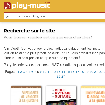
Recherche sur le site
Pour trouver rapidement ce que vous cherchez !
Afin d'optimiser votre recherche, indiquez uniquement les mots im
tout en restant le plus précis possible, et ne vous embarrassez pas
pluriels... ils sont pris en compte automatiquement !
Play-Music vous propose 637 résultats pour votre rech
Pages :
1
2
3
4
5
6
7
8
9
10
11
12
13
14
15
16
17
18
19
20
21
22
26
27