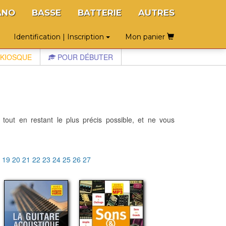
ANO
BASSE
BATTERIE
AUTRES
Identification | Inscription
Mon panier
KIOSQUE
POUR DÉBUTER
 tout en restant le plus précis possible, et ne vous
8
19
20
21
22
23
24
25
26
27