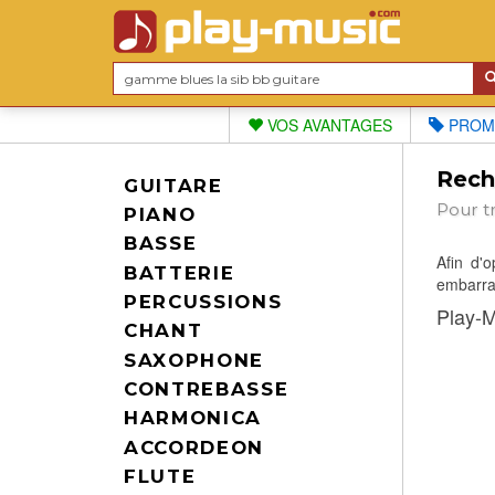
VOS AVANTAGES
PROM
Reche
GUITARE
Pour t
PIANO
BASSE
Afin d'
BATTERIE
embarras
PERCUSSIONS
Play-M
CHANT
SAXOPHONE
CONTREBASSE
HARMONICA
ACCORDEON
FLUTE