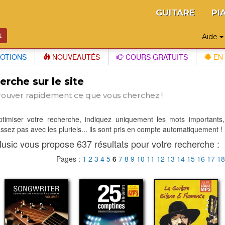
GUITARE
PI
Aide
OTIONS
NOUVEAUTÉS
COURS GRATUITS
EN 
rche sur le site
rouver rapidement ce que vous cherchez !
optimiser votre recherche, indiquez uniquement les mots importants,
sez pas avec les pluriels... ils sont pris en compte automatiquement !
usic vous propose 637 résultats pour votre recherche :
Pages :
1
2
3
4
5
6
7
8
9
10
11
12
13
14
15
16
17
1