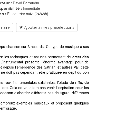
David Perraudin
teur :
Immédiate
sponibilité :
En courrier suivi (24/48h)
on :
maire
Ajouter à mes présélections
 type chanson sur 3 accords. Ce type de musique a ses
rir les techniques et astuces permettant de
créer des
 L’instrumental présente l’énorme avantage pour de
t depuis l’émergence des Satriani et autres Vai, cette
 ne doit pas cependant être pratiquée en dépit du bon
s rock instrumentales existantes, l’étude
de riffs, de
re. Cela ne vous fera pas venir l’inspiration sous les
ccasion d’aborder différents cas de figure, différentes
nombreux exemples musicaux et proposent quelques
rentissage.