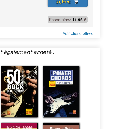
21,
€
94
Economisez
11.96
€
Voir plus d’offres
nt également acheté :