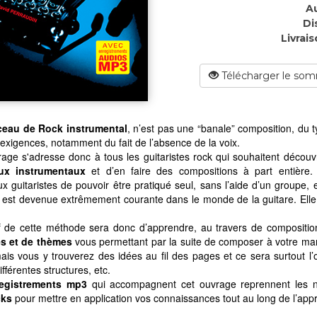
Au
Di
Livrais
Télécharger le som
eau de Rock instrumental
, n’est pas une “banale” composition, du
exigences, notamment du fait de l’absence de la voix.
age s'adresse donc à tous les guitaristes rock qui souhaitent découv
ux instrumentaux
et d’en faire des compositions à part entière.
 guitaristes de pouvoir être pratiqué seul, sans l’aide d’un groupe, e
 est devenue extrêmement courante dans le monde de la guitare. Elle
if de cette méthode sera donc d’apprendre, au travers de composition
s et de thèmes
vous permettant par la suite de composer à votre maniè
ais vous y trouverez des idées au fil des pages et ce sera surtout l’o
différentes structures, etc.
egistrements mp3
qui accompagnent cet ouvrage reprennent les 
cks
pour mettre en application vos connaissances tout au long de l’app