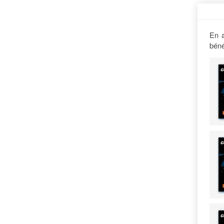
En a
béné