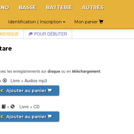
ANO
BASSE
BATTERIE
AUTRES
Identification | Inscription
Mon panier
KIOSQUE
POUR DÉBUTER
tare
vec les enregistrements sur
disque
ou en
téléchargement
.
+
Livre + Audios mp3
€
Ajouter au panier
+
Livre + CD
€
Ajouter au panier