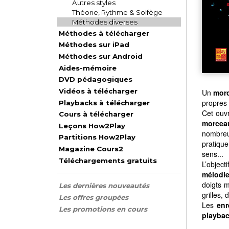
Autres styles
Théorie, Rythme & Solfège
Méthodes diverses
Méthodes à télécharger
Méthodes sur iPad
Méthodes sur Android
Aides-mémoire
DVD pédagogiques
Vidéos à télécharger
Un
morc
propres 
Playbacks à télécharger
Cet ouvr
Cours à télécharger
morcea
Leçons How2Play
nombreux
Partitions How2Play
pratique
Magazine Cours2
sens...
Téléchargements gratuits
L’object
mélodie
doigts m
Les dernières nouveautés
grilles, 
Les offres groupées
Les
enr
Les promotions en cours
playba