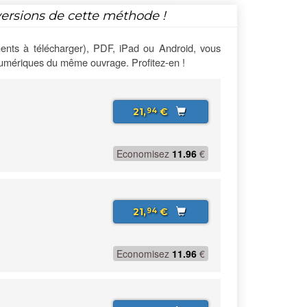
versions de cette méthode !
ents à télécharger), PDF, iPad ou Android, vous
numériques du même ouvrage. Profitez-en !
21,
€
94
Economisez
11.96
€
21,
€
94
Economisez
11.96
€