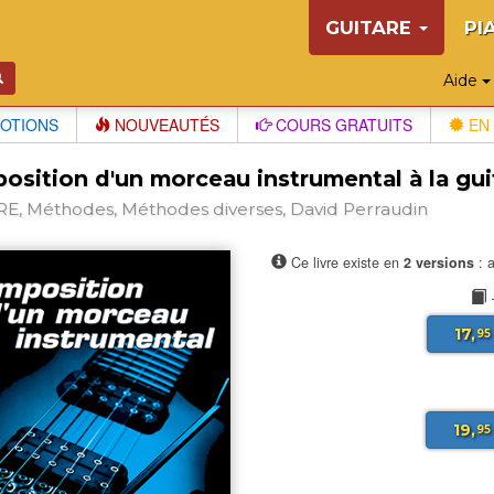
GUITARE
PI
Aide
OTIONS
NOUVEAUTÉS
COURS GRATUITS
EN 
osition d'un morceau instrumental à la gui
E, Méthodes, Méthodes diverses, David Perraudin
Ce livre existe en
2 versions
: a
17,
95
19,
95