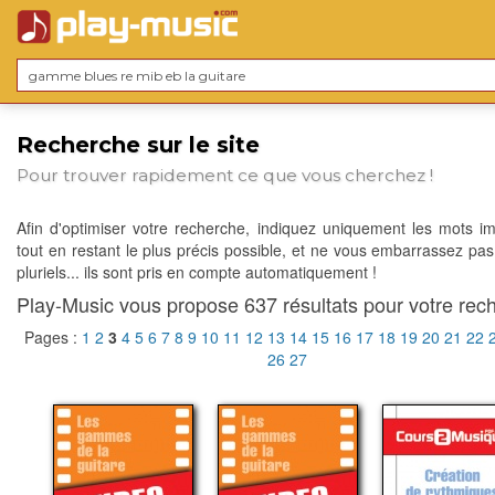
Recherche sur le site
Pour trouver rapidement ce que vous cherchez !
Afin d'optimiser votre recherche, indiquez uniquement les mots im
tout en restant le plus précis possible, et ne vous embarrassez pas
pluriels... ils sont pris en compte automatiquement !
Play-Music vous propose 637 résultats pour votre rech
Pages :
1
2
3
4
5
6
7
8
9
10
11
12
13
14
15
16
17
18
19
20
21
22
26
27