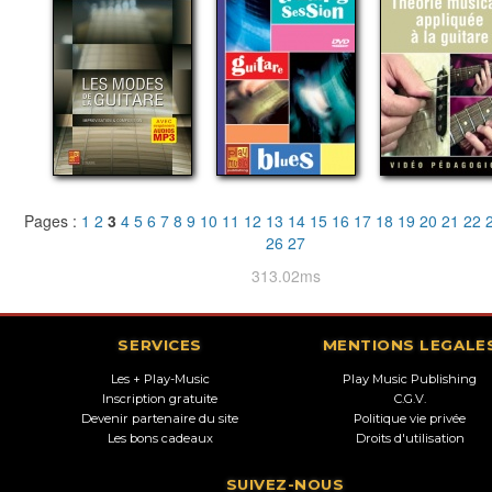
Pages :
1
2
3
4
5
6
7
8
9
10
11
12
13
14
15
16
17
18
19
20
21
22
26
27
313.02ms
SERVICES
MENTIONS LEGALE
Les + Play-Music
Play Music Publishing
Inscription gratuite
C.G.V.
Devenir partenaire du site
Politique vie privée
Les bons cadeaux
Droits d'utilisation
SUIVEZ-NOUS