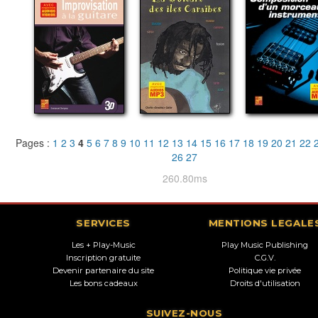
Pages :
1
2
3
4
5
6
7
8
9
10
11
12
13
14
15
16
17
18
19
20
21
22
26
27
260.80ms
SERVICES
MENTIONS LEGALE
Les + Play-Music
Play Music Publishing
Inscription gratuite
C.G.V.
Devenir partenaire du site
Politique vie privée
Les bons cadeaux
Droits d'utilisation
SUIVEZ-NOUS