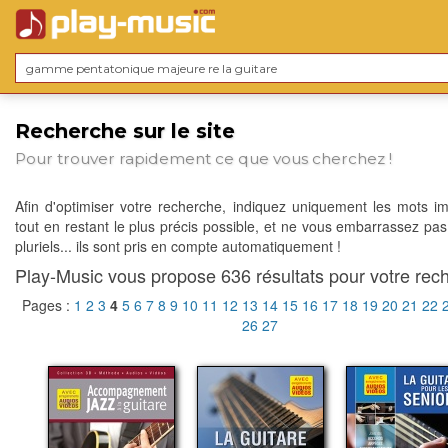
Recherche sur le site
Pour trouver rapidement ce que vous cherchez !
Afin d'optimiser votre recherche, indiquez uniquement les mots im
tout en restant le plus précis possible, et ne vous embarrassez pas
pluriels... ils sont pris en compte automatiquement !
Play-Music vous propose 636 résultats pour votre rech
Pages :
1
2
3
4
5
6
7
8
9
10
11
12
13
14
15
16
17
18
19
20
21
22
26
27