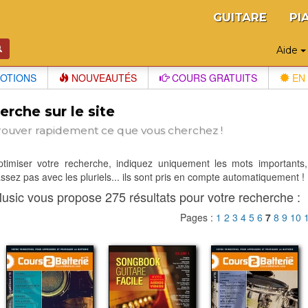
GUITARE
PI
Aide
OTIONS
NOUVEAUTÉS
COURS GRATUITS
EN 
rche sur le site
rouver rapidement ce que vous cherchez !
optimiser votre recherche, indiquez uniquement les mots importants,
sez pas avec les pluriels... ils sont pris en compte automatiquement !
usic vous propose 275 résultats pour votre recherche :
Pages :
1
2
3
4
5
6
7
8
9
10