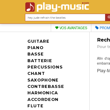
VOS AVANTAGES
PROM
Reche
GUITARE
Pour t
PIANO
BASSE
Afin d'
BATTERIE
embarras
PERCUSSIONS
Play-M
CHANT
SAXOPHONE
CONTREBASSE
HARMONICA
ACCORDEON
FLUTE