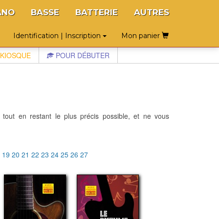
ANO
BASSE
BATTERIE
AUTRES
Identification | Inscription
Mon panier
KIOSQUE
POUR DÉBUTER
 tout en restant le plus précis possible, et ne vous
8
19
20
21
22
23
24
25
26
27