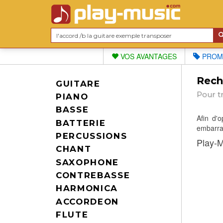
VOS AVANTAGES
PROM
Reche
GUITARE
Pour t
PIANO
BASSE
Afin d'
BATTERIE
embarras
PERCUSSIONS
Play-M
CHANT
SAXOPHONE
CONTREBASSE
HARMONICA
ACCORDEON
FLUTE