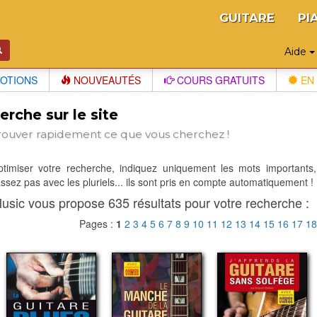
GUITARE
PI
Aide
OTIONS
NOUVEAUTÉS
COURS GRATUITS
EN 
rche sur le site
rouver rapidement ce que vous cherchez !
optimiser votre recherche, indiquez uniquement les mots importants,
sez pas avec les pluriels... ils sont pris en compte automatiquement !
usic vous propose 635 résultats pour votre recherche :
Pages :
1
2
3
4
5
6
7
8
9
10
11
12
13
14
15
16
17
1